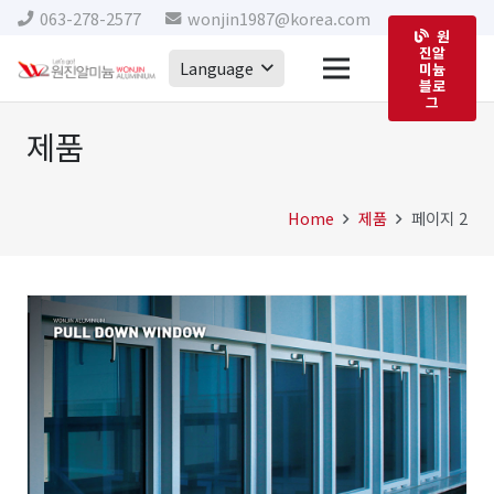
063-278-2577
wonjin1987@korea.com
원
진알
Language
미늄
블로
그
제품
Home
제품
페이지 2