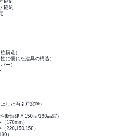
科と協約
産学協約
定
熱間柱構造）
性と施工性に優れた建具の構造）
強カバー）
件
性が向上した両引戸窓枠）
）
密性断熱建具150㎜/180㎜窓）
件（170mm）
20,150,158）
180）