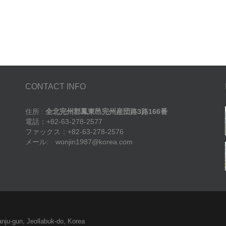
CONTACT INFO
住所 :
全北完州郡鳳東邑完州産団路3路166番
電話：+82-63-278-2577
ファックス：+82-63-278-2576
メール: wonjin1987@korea.com
nju-gun, Jeollabuk-do, Korea