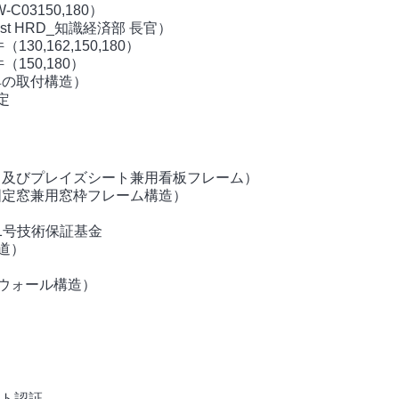
C03150,180）
st HRD_知識経済部 長官）
0,162,150,180）
150,180）
ム建具の取付構造）
定
2号ガラス及びプレイズシート兼用看板フレーム）
窓及び固定窓兼用窓枠フレーム構造）
091号技術保証基金
北道）
ンウォール構造）
ット認証