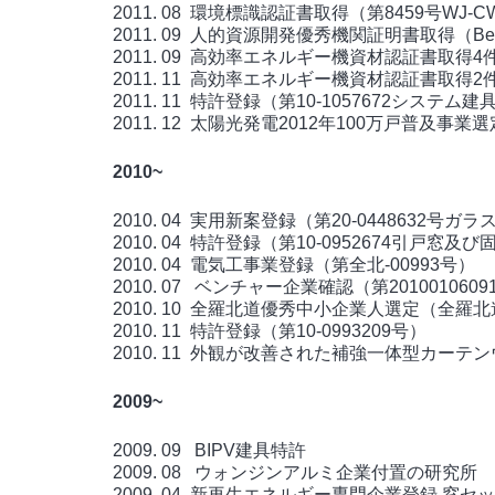
2011. 08 環境標識認証書取得（第8459号WJ-CW-
2011. 09 人的資源開発優秀機関証明書取得（Be
2011. 09 高効率エネルギー機資材認証書取得4件（13
2011. 11 高効率エネルギー機資材認証書取得2件（
2011. 11 特許登録（第10-1057672システ
2011. 12 太陽光発電2012年100万戸普及事業選
2010~
2010. 04 実用新案登録（第20-044863
2010. 04 特許登録（第10-0952674引戸
2010. 04 電気工事業登録（第全北-00993号）
2010. 07 ベンチャー企業確認（第20100106
2010. 10 全羅北道優秀中小企業人選定（全羅
2010. 11 特許登録（第10-0993209号）
2010. 11 外観が改善された補強一体型カーテ
2009~
2009. 09 BIPV建具特許
2009. 08 ウォンジンアルミ企業付置の研究所
2009. 04 新再生エネルギー専門企業登録 窓セ