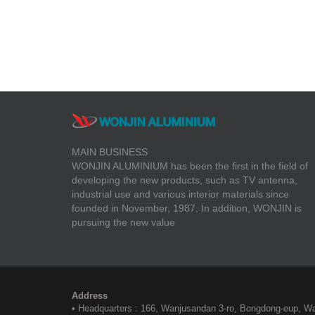
MAIN BUSINESS
WONJIN ALUMINIUM has been the first in the field of
developing the new products, such as TV antenna,
industrial use and various interior materials since
founded in November, 1987. In addition, WONJIN is
pursuing the new value
Address
• Headquarters : 166, Wanjusandan 3-ro, Bongdong-eup, Wa