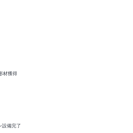
出形材獲得
トン設備完了