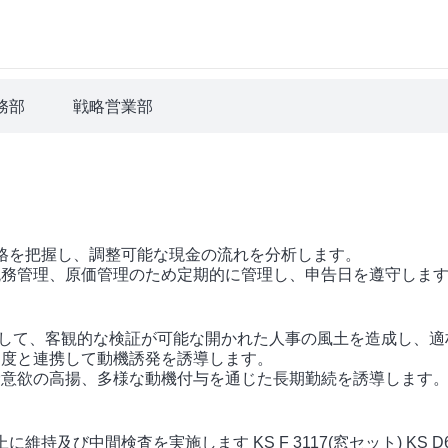
務部
戦略営業部
性格を把握し、調整可能な現金の流れを分析します。
税務管理、原価管理のため定期的に管理し、申告日を遵守しま
共感して、客観的な検証が可能な開かれた人事の風土を造成し、
制度と連携して動機誘発を誘導します。
労意欲の高揚、多様な動機付与を通じた長期勤続を誘導します
維持及び中間検査を実施します KS F 3117(窓セット) KS