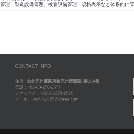
質管理、製造設備管理、検査設備管理、規格表示など体系的に
CONTACT INFO
住所 :
全北完州郡鳳東邑完州産団路3路166番
電話：+82-63-278-2577
ファックス：+82-63-278-2576
メール: wonjin1987@korea.com