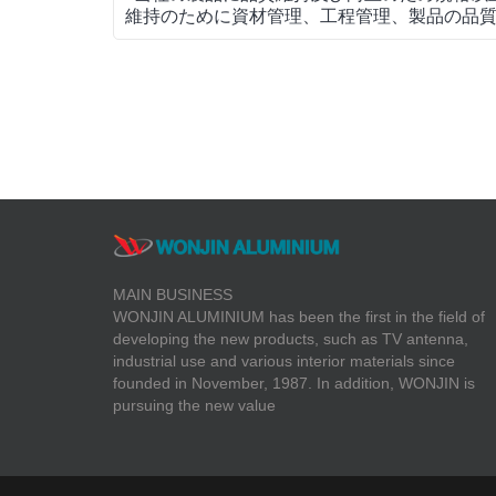
維持のために資材管理、工程管理、製品の品
MAIN BUSINESS
WONJIN ALUMINIUM has been the first in the field of
developing the new products, such as TV antenna,
industrial use and various interior materials since
founded in November, 1987. In addition, WONJIN is
pursuing the new value