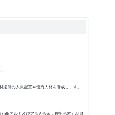
す。
適材適所の人員配置や優秀人材を養成します。
。
 D6759(アルミ及びアルミ合金，押出形材）品質